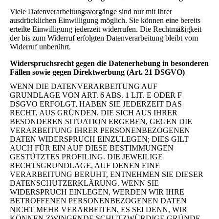
Viele Datenverarbeitungsvorgänge sind nur mit Ihrer
ausdrücklichen Einwilligung möglich. Sie können eine bereits
erteilte Einwilligung jederzeit widerrufen. Die Rechtmäßigkeit
der bis zum Widerruf erfolgten Datenverarbeitung bleibt vom
Widerruf unberührt.
Widerspruchsrecht gegen die Datenerhebung in besonderen
Fällen sowie gegen Direktwerbung (Art. 21 DSGVO)
WENN DIE DATENVERARBEITUNG AUF
GRUNDLAGE VON ART. 6 ABS. 1 LIT. E ODER F
DSGVO ERFOLGT, HABEN SIE JEDERZEIT DAS
RECHT, AUS GRÜNDEN, DIE SICH AUS IHRER
BESONDEREN SITUATION ERGEBEN, GEGEN DIE
VERARBEITUNG IHRER PERSONENBEZOGENEN
DATEN WIDERSPRUCH EINZULEGEN; DIES GILT
AUCH FÜR EIN AUF DIESE BESTIMMUNGEN
GESTÜTZTES PROFILING. DIE JEWEILIGE
RECHTSGRUNDLAGE, AUF DENEN EINE
VERARBEITUNG BERUHT, ENTNEHMEN SIE DIESER
DATENSCHUTZERKLÄRUNG. WENN SIE
WIDERSPRUCH EINLEGEN, WERDEN WIR IHRE
BETROFFENEN PERSONENBEZOGENEN DATEN
NICHT MEHR VERARBEITEN, ES SEI DENN, WIR
KÖNNEN ZWINGENDE SCHUTZWÜRDIGE GRÜNDE